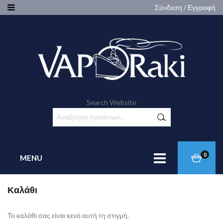
Σύνδεση / Εγγραφή
Search Website
0
MENU
Καλάθι
Το καλάθι σας είναι κενό αυτή τη στιγμή.